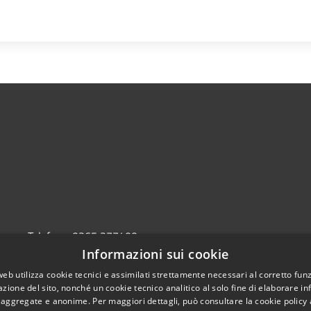
a
Telefono:
0365 377400
Informazioni sui cookie
web utilizza cookie tecnici e assimilati strettamente necessari al corretto fu
l sito
Copyright © 2026 • Comune d
azione del sito, nonché un cookie tecnico analitico al solo fine di elaborare i
, aggregate e anonime. Per maggiori dettagli, può consultare la cookie policy