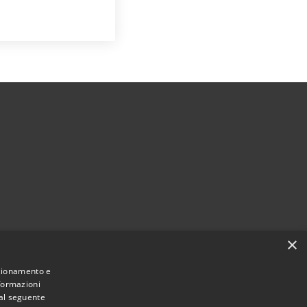
×
nzionamento e
Municipium
Accesso redazione
i Gavardo • Powered by
•
nformazioni
 al seguente