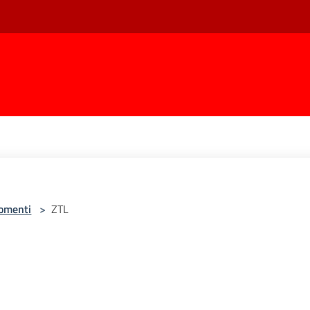
omenti
>
ZTL