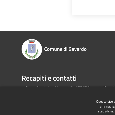
Comune di Gavardo
Recapiti e contatti
Piazza Guglielmo Marconi 7- 25085 Gavardo Bresci
Questo sito 
RSS
Accessibilità
Privacy
Cookie
Mappa de
alla navig
statistiche